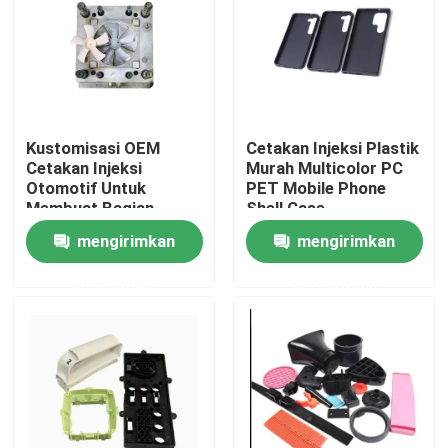
Tur Pabrik
Kontrol Kualitas
Kustomisasi OEM
Cetakan Injeksi Plastik
Cetakan Injeksi
Murah Multicolor PC
Hubungi Kami
Otomotif Untuk
PET Mobile Phone
Membuat Bagian
Shell Case
Platic
mengirimkan
mengirimkan
Berita
permintaan
permintaan
Kasus-kasus
Cetakan Injeksi Otomatis
Bagian peralatan rumah tangga Cetakan injeksi