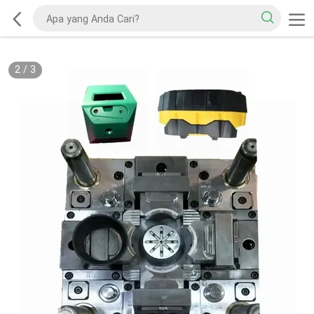
2
/
3