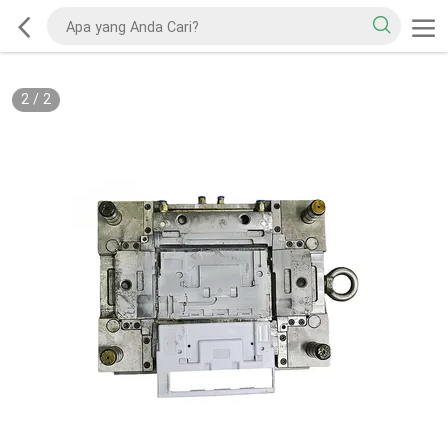
2
/
2