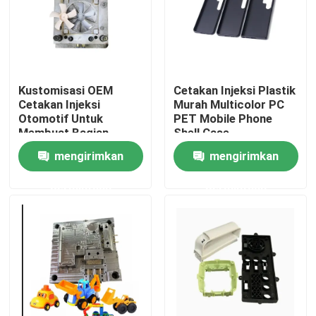
Tur Pabrik
Kontrol Kualitas
Kustomisasi OEM
Cetakan Injeksi Plastik
Cetakan Injeksi
Murah Multicolor PC
Otomotif Untuk
PET Mobile Phone
Hubungi Kami
Membuat Bagian
Shell Case
Platic
mengirimkan
mengirimkan
Berita
permintaan
permintaan
Kasus-kasus
Cetakan Injeksi Otomatis
Bagian peralatan rumah tangga Cetakan injeksi