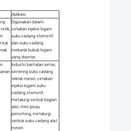
Aplikasi
ang
Digunakan dalam
retik,
cetakan injeksi logam
at
suku cadang otomotif
untuk
dan suku cadang
unak.
mekanik bubuk logam
yang disinter
an
Industri bantalan sinter,
hanan
sintering suku cadang
teknik mesin, cetakan
injeksi logam suku
cadang otomotif,
metalurgi serbuk bagian
alat, mim pisau
pemotong, metalurgi
serbuk suku cadang alat
mesin.