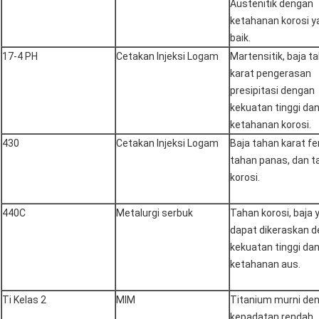
Austenitik dengan
ketahanan korosi y
baik.
17-4 PH
Cetakan Injeksi Logam
Martensitik, baja t
karat pengerasan
presipitasi dengan
kekuatan tinggi da
ketahanan korosi.
430
Cetakan Injeksi Logam
Baja tahan karat fer
tahan panas, dan t
korosi.
440C
Metalurgi serbuk
Tahan korosi, baja 
dapat dikeraskan 
kekuatan tinggi da
ketahanan aus.
Ti Kelas 2
MIM
Titanium murni de
kepadatan rendah,