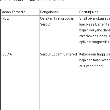
Bahan Tersedia
Pengolahan
Pertunjukan
FN02
Cetakan Injeksi Logam
Sifat permukaan y
Serbuk
luar biasa.Bahan fer
baja nikel yang dap
dikeraskan.Cocok 
aplikasi magnetik l
100Cr6
Serbuk Logam Sintered
Kekerasan tinggi d
baja bantalan keta
aus yang tinggi