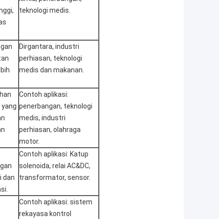
nggi,
teknologi medis.
as
ngan
Dirgantara, industri
tan
perhiasan, teknologi
bih
medis dan makanan.
ahan
Contoh aplikasi:
o yang
penerbangan, teknologi
an
medis, industri
an
perhiasan, olahraga
motor.
Contoh aplikasi: Katup
ngan
solenoida, relai AC&DC,
i dan
transformator, sensor.
si.
Contoh aplikasi: sistem
rekayasa kontrol