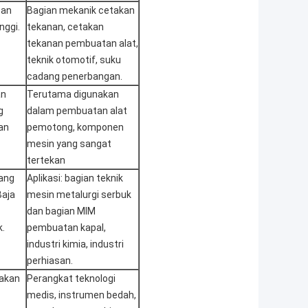
tan
Bagian mekanik cetakan
nggi.
tekanan, cetakan
tekanan pembuatan alat,
teknik otomotif, suku
cadang penerbangan.
an
Terutama digunakan
g
dalam pembuatan alat
an
pemotong, komponen
mesin yang sangat
tertekan
yang
Aplikasi: bagian teknik
Baja
mesin metalurgi serbuk
dan bagian MIM
k.
pembuatan kapal,
industri kimia, industri
perhiasan.
akan
Perangkat teknologi
medis, instrumen bedah,