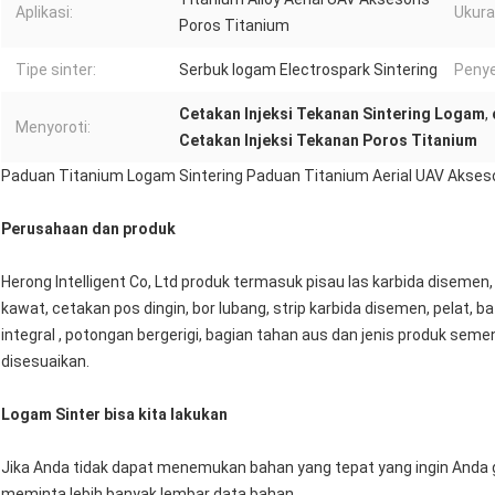
Aplikasi:
Ukura
Poros Titanium
Tipe sinter:
Serbuk logam Electrospark Sintering
Penye
Cetakan Injeksi Tekanan Sintering Logam
,
Menyoroti:
Cetakan Injeksi Tekanan Poros Titanium
Paduan Titanium Logam Sintering Paduan Titanium Aerial UAV Akses
Perusahaan dan produk
Herong Intelligent Co, Ltd produk termasuk pisau las karbida disemen
kawat, cetakan pos dingin, bor lubang, strip karbida disemen, pelat, ba
integral , potongan bergerigi, bagian tahan aus dan jenis produk sem
disesuaikan.
Logam Sinter bisa kita lakukan
Jika Anda tidak dapat menemukan bahan yang tepat yang ingin Anda g
meminta lebih banyak lembar data bahan.