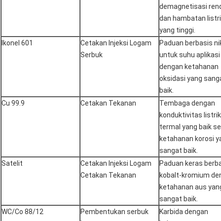
demagnetisasi ren
dan hambatan listr
yang tinggi.
Ikonel 601
Cetakan Injeksi Logam
Paduan berbasis ni
Serbuk
untuk suhu aplikasi 
dengan ketahanan
oksidasi yang sang
baik.
Cu 99.9
Cetakan Tekanan
Tembaga dengan
konduktivitas listri
termal yang baik se
ketahanan korosi y
sangat baik.
Satelit
Cetakan Injeksi Logam
Paduan keras berb
Cetakan Tekanan
kobalt-kromium de
ketahanan aus yan
sangat baik.
WC/Co 88/12
Pembentukan serbuk
Karbida dengan