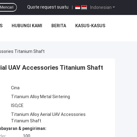
Quote request suatu
|
Indonesian
Mencari
S
HUBUNGI KAMI
BERITA
KASUS-KASUS
essories Titanium Shaft
rial UAV Accessories Titanium Shaft
Cina
Titanium Alloy Metal Sintering
ISO,CE
Titanium Alloy Aerial UAV Accessories
Titanium Shaft
mbayaran & pengiriman:
der:
100