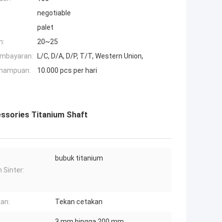
negotiable
palet
n:
20~25
embayaran:
L/C, D/A, D/P, T/T, Western Union,
mampuan:
10.000 pcs per hari
essories Titanium Shaft
bubuk titanium
 Sinter:
an:
Tekan cetakan
3 mm hingga 200 mm