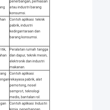
penerbangan, perhiasan
ang
atau industri barang
konsumsi.
ahan
Contoh aplikasi: teknik
pabrik, industri
kedirgantaraan dan
n
barang konsumsi.
itik,
Peralatan rumah tangga
ahan
dan dapur, teknik mesin,
elektronik dan industri
makanan.
yang
Contoh aplikasi:
dengan
rekayasa pabrik, alat
n
pemotong, nosel
semprot, teknologi
medis, bantalan rol.
ngan
Contoh aplikasi: Industri
kimia, penerbangan,