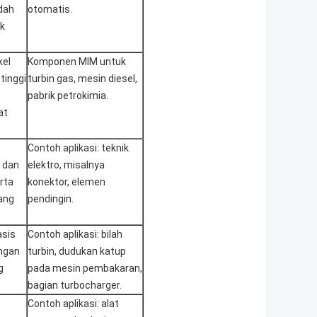
dah
otomatis.
ik
kel
Komponen MIM untuk
tinggi
turbin gas, mesin diesel,
pabrik petrokimia.
at
Contoh aplikasi: teknik
k dan
elektro, misalnya
rta
konektor, elemen
ang
pendingin.
asis
Contoh aplikasi: bilah
ngan
turbin, dudukan katup
g
pada mesin pembakaran,
bagian turbocharger.
Contoh aplikasi: alat