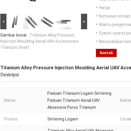
Harga:
Kemasan rincian:
Waktu pengirima
Syarat-syarat p
Gambar besar :
Titanium Alloy Pressure
Injection Moulding Aerial UAV Accessories
Menyediakan ke
Titanium Shaft
Kontak
Titanium Alloy Pressure Injection Moulding Aerial UAV Acc
Deskripsi
Paduan Titanium Logam Sintering
Nama:
Paduan Titanium Aerial UAV
Bahan
Aksesoris Poros Titanium
Proses:
Sintering Logam
Cetak
Titanium Alloy Aerial UAV Aksesoris