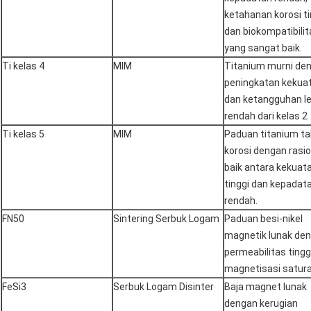
ketahanan korosi ti
dan biokompatibilit
yang sangat baik.
Ti kelas 4
MIM
Titanium murni de
peningkatan kekua
dan ketangguhan le
rendah dari kelas 2
Ti kelas 5
MIM
Paduan titanium t
korosi dengan rasi
baik antara kekuat
tinggi dan kepadat
rendah.
FN50
Sintering Serbuk Logam
Paduan besi-nikel
magnetik lunak de
permeabilitas tingg
magnetisasi satura
FeSi3
Serbuk Logam Disinter
Baja magnet lunak
dengan kerugian