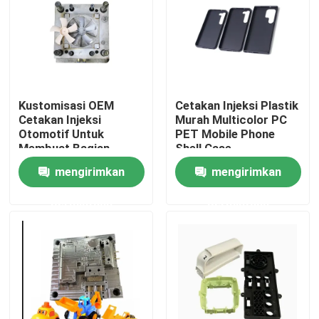
Tur Pabrik
Kontrol Kualitas
Kustomisasi OEM
Cetakan Injeksi Plastik
Cetakan Injeksi
Murah Multicolor PC
Hubungi Kami
Otomotif Untuk
PET Mobile Phone
Membuat Bagian
Shell Case
Platic
mengirimkan
mengirimkan
Berita
permintaan
permintaan
Kasus-kasus
Cetakan Injeksi Otomatis
Bagian peralatan rumah tangga Cetakan injeksi