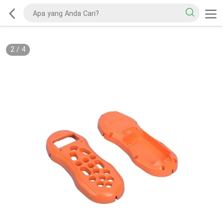
2
/
4