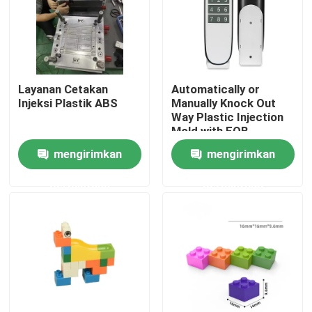
Tur Pabrik
Kontrol Kualitas
Layanan Cetakan
Automatically or
Injeksi Plastik ABS
Manually Knock Out
Way Plastic Injection
Hubungi Kami
Mold with FOB
Incoterm and
mengirimkan
mengirimkan
DME/Hasco Standard
Berita
permintaan
permintaan
Kasus-kasus
Cetakan Injeksi Otomatis
Bagian peralatan rumah tangga Cetakan injeksi