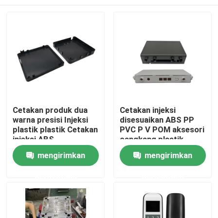
Cetakan produk dua
Cetakan injeksi
warna presisi Injeksi
disesuaikan ABS PP
plastik plastik Cetakan
PVC P V POM aksesori
injeksi ABS
cangkang plastik
Pembuatan cetakan
Rumah
mengirimkan
mengirimkan
injeksi
permintaan
permintaan
Produk
Tentang Kami