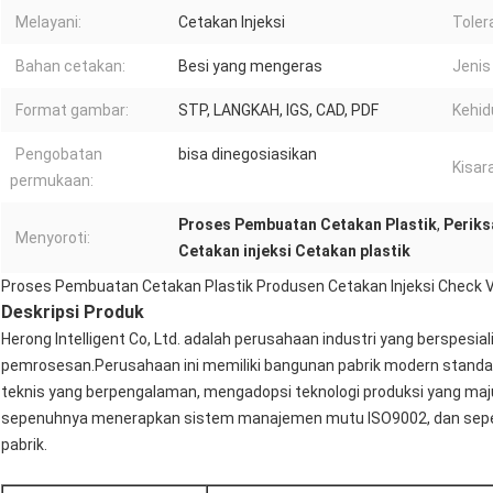
Melayani:
Cetakan Injeksi
Toler
Bahan cetakan:
Besi yang mengeras
Jenis
Format gambar:
STP, LANGKAH, IGS, CAD, PDF
Kehid
Pengobatan
bisa dinegosiasikan
Kisar
permukaan:
Proses Pembuatan Cetakan Plastik
,
Periks
Menyoroti:
Cetakan injeksi Cetakan plastik
Proses Pembuatan Cetakan Plastik Produsen Cetakan Injeksi Check 
Deskripsi Produk
Herong Intelligent Co, Ltd. adalah perusahaan industri yang berspesial
pemrosesan.Perusahaan ini memiliki bangunan pabrik modern standar
teknis yang berpengalaman, mengadopsi teknologi produksi yang maju
sepenuhnya menerapkan sistem manajemen mutu ISO9002, dan sepenu
pabrik.