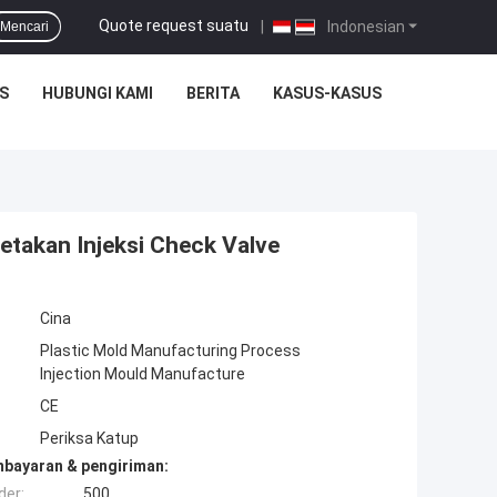
Quote request suatu
|
Indonesian
Mencari
S
HUBUNGI KAMI
BERITA
KASUS-KASUS
takan Injeksi Check Valve
Cina
Plastic Mold Manufacturing Process
Injection Mould Manufacture
CE
Periksa Katup
mbayaran & pengiriman:
der:
500