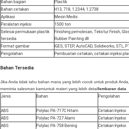
Bahan bagian
Plastik
Bahan cetakan
H13, 718, 1.2344, 1.2738
Aplikasi
Mesin Medis
Peralatan injeksi
1500 ton
Selesai permukaan plastik
Finishing pemolesan, Tekstur Finish, Gloss
tersedia
Rubber Painting dll
Format gambar
IGES, STEP, AutoCAD, Solidworks, STL, PT
Pengolahan
Pembuatan cetakan, cetakan injeksi pla
Bahan Tersedia
Jika Anda tidak tahu bahan mana yang lebih cocok untuk produk Anda
meminta salesman kami
untuk materi yang lebih detail
lembaran data
Jenis
Bahan
Pengolahan
ABS
Polylac PA-717C Hitam
Cetakan Injeksi
ABS
Polylac PA-727 Alami
Cetakan Injeksi
ABS
Polylac PA-758 Bening
Cetakan Injeksi