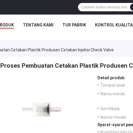
RODUK
TENTANG KAMI
TUR PABRIK
KONTROL KUALITA
tan Cetakan Plastik Produsen Cetakan Injeksi Check Valve
Proses Pembuatan Cetakan Plastik Produsen Ce
Detail produk:
Tempat asal:
Nama merek:
Sertifikasi:
Nomor model:
Syarat-syarat pe
Kuantitas min Or