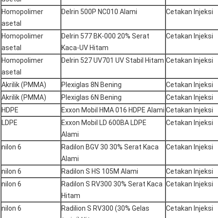
Homopolimer
Delrin 500P NC010 Alami
Cetakan Injeksi
asetal
Homopolimer
Delrin 577 BK-000 20% Serat
Cetakan Injeksi
asetal
Kaca-UV Hitam
Homopolimer
Delrin 527 UV701 UV Stabil Hitam
Cetakan Injeksi
asetal
Akrilik (PMMA)
Plexiglas 8N Bening
Cetakan Injeksi
Akrilik (PMMA)
Plexiglas 6N Bening
Cetakan Injeksi
HDPE
Exxon Mobil HMA 016 HDPE Alami
Cetakan Injeksi
LDPE
Exxon Mobil LD 600BA LDPE
Cetakan Injeksi
Alami
nilon 6
Radilon BGV 30 30% Serat Kaca
Cetakan Injeksi
Alami
nilon 6
Radilon S HS 105M Alami
Cetakan Injeksi
nilon 6
Radilon S RV300 30% Serat Kaca
Cetakan Injeksi
Hitam
nilon 6
Radilion S RV300 (30% Gelas
Cetakan Injeksi