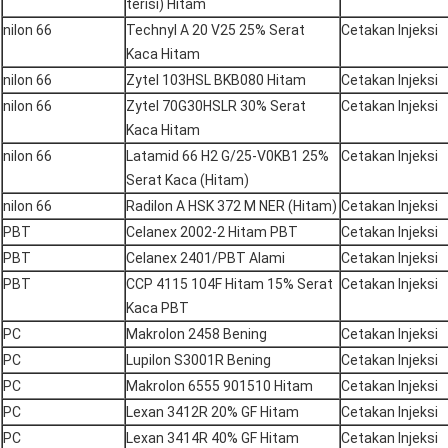
terisi) Hitam
nilon 66
Technyl A 20 V25 25% Serat
Cetakan Injeksi
Kaca Hitam
nilon 66
Zytel 103HSL BKB080 Hitam
Cetakan Injeksi
nilon 66
Zytel 70G30HSLR 30% Serat
Cetakan Injeksi
Kaca Hitam
nilon 66
Latamid 66 H2 G/25-V0KB1 25%
Cetakan Injeksi
Serat Kaca (Hitam)
nilon 66
Radilon A HSK 372 M NER (Hitam)
Cetakan Injeksi
PBT
Celanex 2002-2 Hitam PBT
Cetakan Injeksi
PBT
Celanex 2401/PBT Alami
Cetakan Injeksi
PBT
CCP 4115 104F Hitam 15% Serat
Cetakan Injeksi
Kaca PBT
PC
Makrolon 2458 Bening
Cetakan Injeksi
PC
Lupilon S3001R Bening
Cetakan Injeksi
PC
Makrolon 6555 901510 Hitam
Cetakan Injeksi
PC
Lexan 3412R 20% GF Hitam
Cetakan Injeksi
PC
Lexan 3414R 40% GF Hitam
Cetakan Injeksi