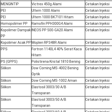
MENGINTIP
Victrex 450g Alami
Cetakan Injeksi
PEI
Ultem 1000 Alami
Cetakan Injeksi
PEI
Ultem 1000 BK7101 Hitam
Cetakan Injeksi
Homopolimer PP
Ramofin PPH300G4 Alami
Cetakan Injeksi
Kopolimer Dampak
INEOS PP 500-GA20 Alami
Cetakan Injeksi
PP
Kopolimer Acak PP
Moplen RP348R Alami
Cetakan Injeksi
PPS
Fortron 1140L4 40% Serat Kaca
Cetakan Injeksi
Hitam
PS (GPPS)
Polistirena Kristal 1810 Bening
Cetakan Injeksi
Silikon
Dow Corning MS-4002 Bening
Cetakan Injeksi
Optik
Silikon
Dow Corning MS-1002 Aman
Cetakan Injeksi
Silikon
Elastosil 3003/30 A/B
Cetakan Injeksi
Transparan
Silikon
Elastosil 3003/50 A/B
Cetakan Injeksi
Transparan