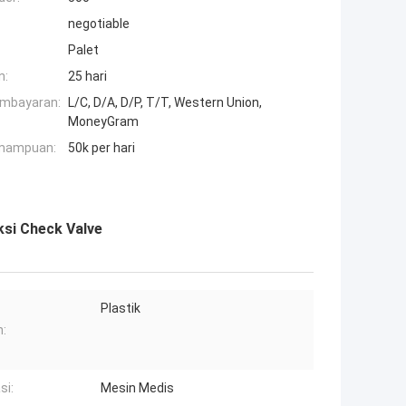
negotiable
Palet
n:
25 hari
embayaran:
L/C, D/A, D/P, T/T, Western Union,
MoneyGram
mampuan:
50k per hari
si Check Valve
Plastik
:
si:
Mesin Medis