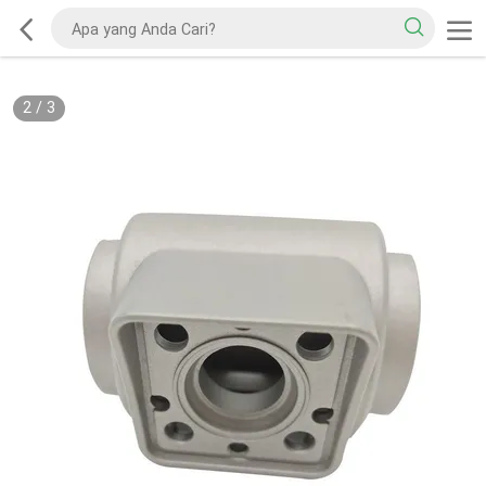
2
/
3