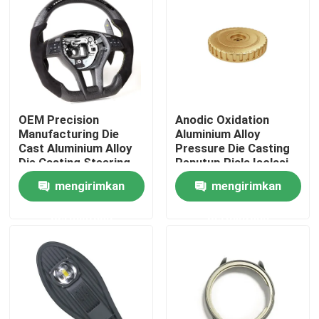
Tur Pabrik
Kontrol Kualitas
OEM Precision
Anodic Oxidation
Hubungi Kami
Manufacturing Die
Aluminium Alloy
Cast Aluminium Alloy
Pressure Die Casting
Die Casting Steering
Penutup Piala Isolasi
Berita
Wheel Auto Parts
Disesuaikan
mengirimkan
mengirimkan
permintaan
permintaan
Kasus-kasus
Cetakan Injeksi Otomatis
Bagian peralatan rumah tangga Cetakan injeksi