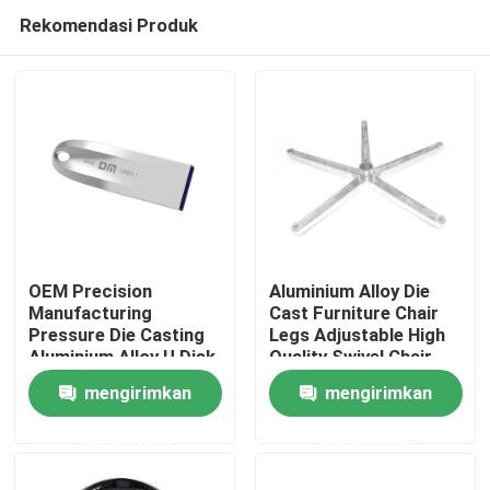
Rekomendasi Produk
OEM Precision
Aluminium Alloy Die
Manufacturing
Cast Furniture Chair
Pressure Die Casting
Legs Adjustable High
Rumah
Aluminium Alloy U Disk
Quality Swivel Chair
Shell
Base
mengirimkan
mengirimkan
Produk
permintaan
permintaan
Tentang Kami