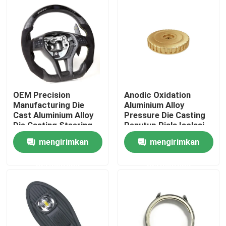
Tur Pabrik
Kontrol Kualitas
Hubungi Kami
OEM Precision
Anodic Oxidation
Manufacturing Die
Aluminium Alloy
Cast Aluminium Alloy
Pressure Die Casting
Berita
Die Casting Steering
Penutup Piala Isolasi
Wheel Auto Parts
Disesuaikan
mengirimkan
mengirimkan
Kasus-kasus
permintaan
permintaan
Cetakan Injeksi Otomatis
Bagian peralatan rumah tangga Cetakan injeksi