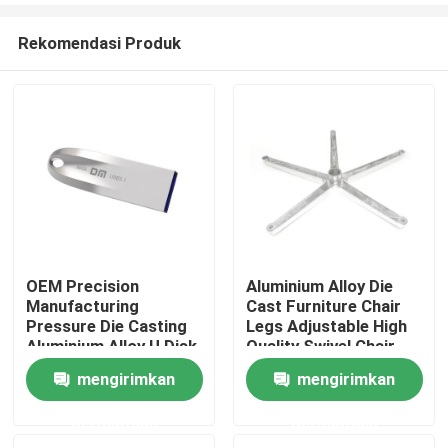
Rekomendasi Produk
OEM Precision
Aluminium Alloy Die
Manufacturing
Cast Furniture Chair
Rumah
Pressure Die Casting
Legs Adjustable High
Aluminium Alloy U Disk
Quality Swivel Chair
Shell
Base
mengirimkan
mengirimkan
Produk
permintaan
permintaan
Tentang Kami