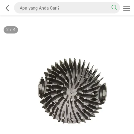
2
/
4