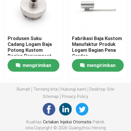
Cetakan Injeksi Medis
Cetakan Injeksi 2K
Produsen Suku
Fabrikasi Baja Kustom
Cadang Logam Baja
Manufaktur Produk
Potong Kustom
Logam Bagian Pena
Cetakan Injeksi Plastik
Bagian Penyemprot
Cerdas
Rokok Elektronik
mengirimkan
mengirimkan
Cetakan injeksi logam
permintaan
permintaan
Paduan aluminium die casting
Rumah
Tentang kita
Hubungi kami
Desktop Site
Sitemap
Privacy Policy
Paduan seng die casting
Kualitas
Cetakan Injeksi Otomatis
Pabrik
Mesin cnc khusus
cina.Copyright © 2026 Guangzhou Herong