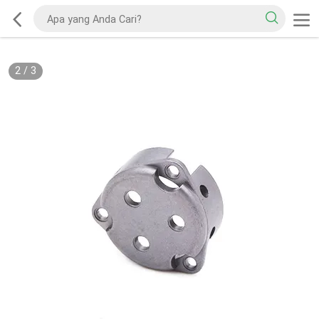
2
/
3