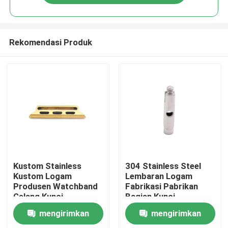
Rekomendasi Produk
Rumah
Kustom Stainless
304 Stainless Steel
Kustom Logam
Lembaran Logam
Produsen Watchband
Fabrikasi Pabrikan
Produk
Gelang Kunci
Bagian Kunci
Menangkap
mengirimkan
mengirimkan
Tentang Kami