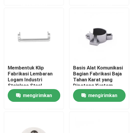
permintaan
permintaan
Tur Pabrik
Kontrol Kualitas
Hubungi Kami
Membentuk Klip
Basis Alat Komunikasi
Berita
Fabrikasi Lembaran
Bagian Fabrikasi Baja
Logam Industri
Tahan Karat yang
Stainless Steel
Dipotong Kustom
Kasus-kasus
mengirimkan
mengirimkan
permintaan
permintaan
Cetakan Injeksi Otomatis
Bagian peralatan rumah tangga Cetakan injeksi