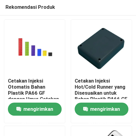
Rekomendasi Produk
Cetakan Injeksi
Cetakan Injeksi
Otomatis Bahan
Hot/Cold Runner yang
Plastik PA66 GF
Disesuaikan untuk
Rumah
dengan Umur Cetakan
Bahan Plastik PA66 GF
000 dan Finishing
dalam Permintaan
mengirimkan
mengirimkan
Wiredrawing
Tinggi
Produk
Permukaan
permintaan
permintaan
Tentang Kami