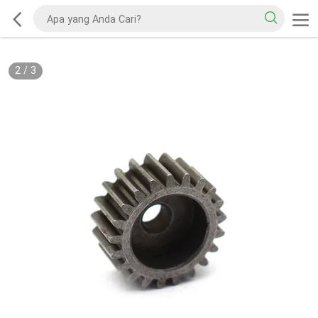
2
/
3