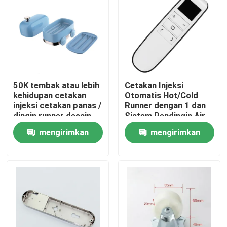
Tur Pabrik
Kontrol Kualitas
50K tembak atau lebih
Cetakan Injeksi
Hubungi Kami
kehidupan cetakan
Otomatis Hot/Cold
injeksi cetakan panas /
Runner dengan 1 dan
dingin runner desain
Sistem Pendingin Air
Berita
untuk daya tahan
mengirimkan
mengirimkan
permintaan
permintaan
Kasus-kasus
Cetakan Injeksi Otomatis
Bagian peralatan rumah tangga Cetakan injeksi