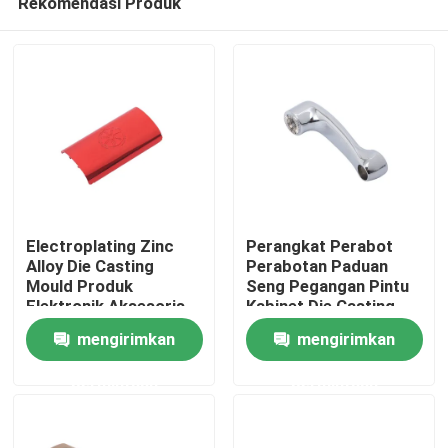
Rekomendasi Produk
Electroplating Zinc
Perangkat Perabot
Alloy Die Casting
Perabotan Paduan
Mould Produk
Seng Pegangan Pintu
Elektronik Aksesoris
Kabinet Die Casting
Rumah
Shell
mengirimkan
mengirimkan
Produk
permintaan
permintaan
Tentang Kami