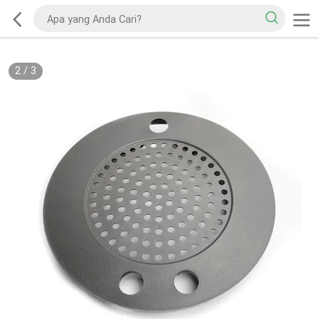
2
/
3