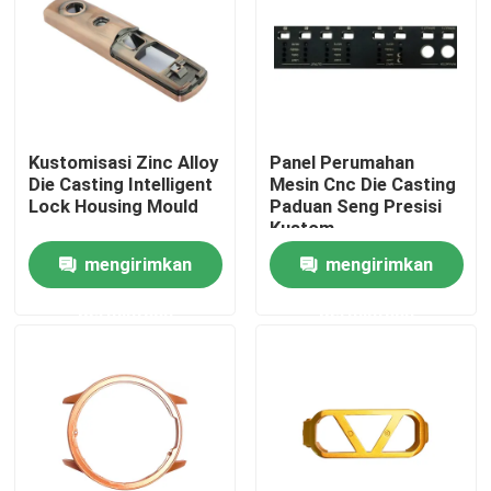
Tur Pabrik
Kontrol Kualitas
Kustomisasi Zinc Alloy
Panel Perumahan
Die Casting Intelligent
Mesin Cnc Die Casting
Hubungi Kami
Lock Housing Mould
Paduan Seng Presisi
Kustom
mengirimkan
mengirimkan
Berita
permintaan
permintaan
Kasus-kasus
Cetakan Injeksi Otomatis
Bagian peralatan rumah tangga Cetakan injeksi