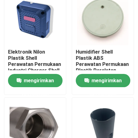
Tur Pabrik
Kontrol Kualitas
Elektronik Nilon
Humidifier Shell
Hubungi Kami
Plastik Shell
Plastik ABS
Perawatan Permukaan
Perawatan Permukaan
Industri Charger Shell
Plastik Peralatan
Berita
Rumah Tangga
mengirimkan
mengirimkan
Perumahan
permintaan
permintaan
Kasus-kasus
Cetakan Injeksi Otomatis
Bagian peralatan rumah tangga Cetakan injeksi