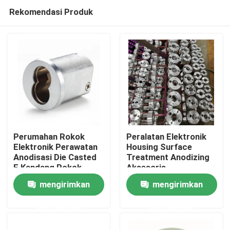
Rekomendasi Produk
Perumahan Rokok
Peralatan Elektronik
Elektronik Perawatan
Housing Surface
Anodisasi Die Casted
Treatment Anodizing
Rumah
E Kandang Rokok
Aksesoris
Telekomunikasi
mengirimkan
mengirimkan
Produk
permintaan
permintaan
Tentang Kami