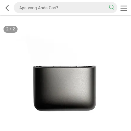
2
/
2